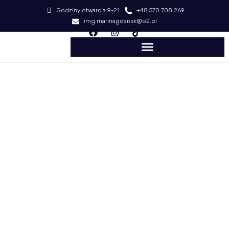
Godziny otwarcia 9-21
+48 570 708 269
img.marinagdansk@o2.pl